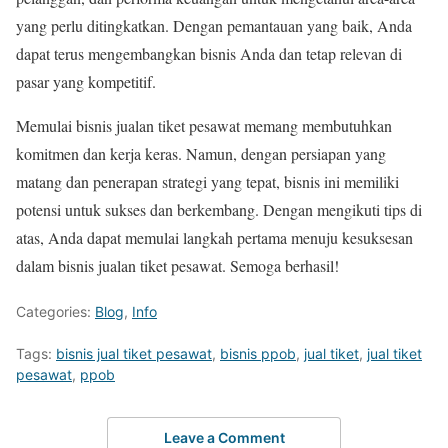
yang perlu ditingkatkan. Dengan pemantauan yang baik, Anda
dapat terus mengembangkan bisnis Anda dan tetap relevan di
pasar yang kompetitif.
Memulai bisnis jualan tiket pesawat memang membutuhkan
komitmen dan kerja keras. Namun, dengan persiapan yang
matang dan penerapan strategi yang tepat, bisnis ini memiliki
potensi untuk sukses dan berkembang. Dengan mengikuti tips di
atas, Anda dapat memulai langkah pertama menuju kesuksesan
dalam bisnis jualan tiket pesawat. Semoga berhasil!
Categories:
Blog
,
Info
Tags:
bisnis jual tiket pesawat
,
bisnis ppob
,
jual tiket
,
jual tiket
pesawat
,
ppob
Leave a Comment