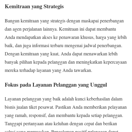
Kemitraan yang Strategis
Bangun kemitraan yang strategis dengan maskapai penerbangan
dan agen perjalanan lainnya. Kemitraan ini dapat membantu
Anda mendapatkan akses ke penawaran khusus, harga yang lebih
baik, dan juga informasi terbaru mengenai jadwal penerbangan.
Dengan kemitraan yang kuat, Anda dapat menawarkan lebih
banyak pilihan kepada pelanggan dan meningkatkan kepercayaan
mereka terhadap layanan yang Anda tawarkan.
Fokus pada Layanan Pelanggan yang Unggul
Layanan pelanggan yang baik adalah kunci keberhasilan dalam
bisnis jualan tiket pesawat. Pastikan Anda memberikan pelayanan
yang ramah, responsif, dan membantu kepada setiap pelanggan.
Tanggapi pertanyaan atau keluhan dengan cepat dan berikan
solusi yang memuaskan. Pengalaman positif pelanggan dapat