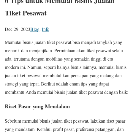
6 Tips untuk Memulai Bisnis Jualan
Tiket Pesawat
Dec 29, 2023
Blog
,
Info
Memulai bisnis jualan tiket pesawat bisa menjadi langkah yang
menarik dan menjanjikan. Permintaan akan tiket pesawat selalu
ada, terutama dengan mobilitas yang semakin tinggi di era
modern ini. Namun, seperti halnya bisnis lainnya, memulai bisnis
jualan tiket pesawat membutuhkan persiapan yang matang dan
strategi yang tepat. Berikut adalah enam tips yang dapat
membantu Anda memulai bisnis jualan tiket pesawat dengan baik:
Riset Pasar yang Mendalam
Sebelum memulai bisnis jualan tiket pesawat, lakukan riset pasar
yang mendalam. Ketahui profil pasar, preferensi pelanggan, dan