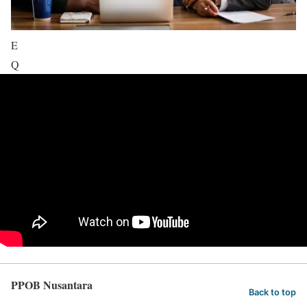
E
Q
PPOB Nusantara
Back to top