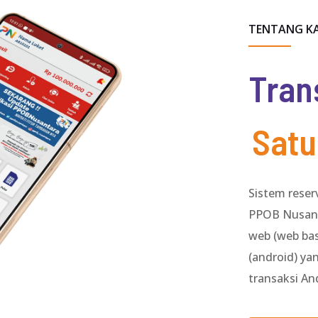
TENTANG K
Tran
Satu
Sistem reser
PPOB Nusanta
web (web bas
(android) y
transaksi An