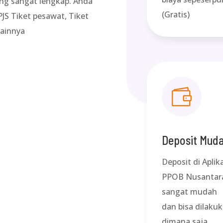
ang sangat lengkap. Anda
(Gratis)
JS Tiket pesawat, Tiket
lainnya

Deposit Mud
Deposit di Aplik
PPOB Nusantar
sangat mudah
dan bisa dilaku
dimana saja