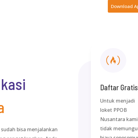
Download A

ikasi
Daftar Gratis
Untuk menjadi
a
loket PPOB
Nusantara kami
tidak memungu
 sudah bisa menjalankan
biaya sepeserpu