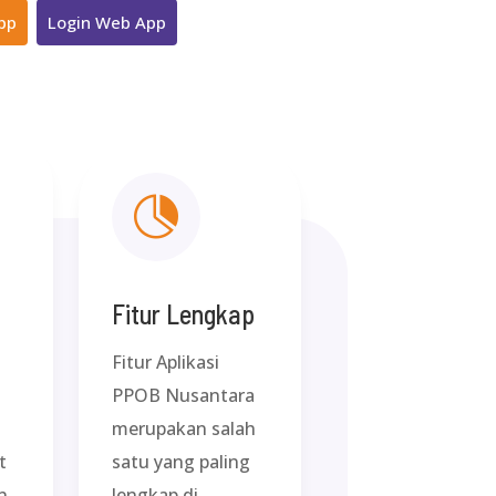
pp
Login Web App

Fitur Lengkap
Fitur Aplikasi
PPOB Nusantara
merupakan salah
t
satu yang paling
n
lengkap di