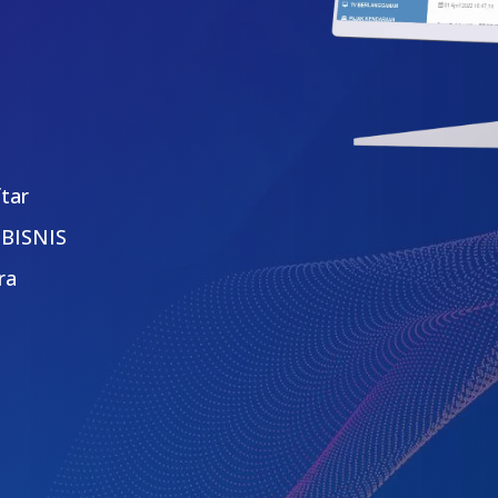
ftar
 BISNIS
ra