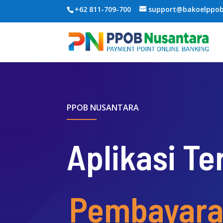
+62 811-709-700
support@bakoelppo
PPOB NUSANTARA
Aplikasi Te
Pembayar