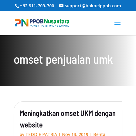
+62 811-709-700
support@bakoelppob.com
omset penjualan umk
Meningkatkan omset UKM dengan
website
by
TEDDIE PATRIA
|
Nov 13, 2019
|
Berita
,