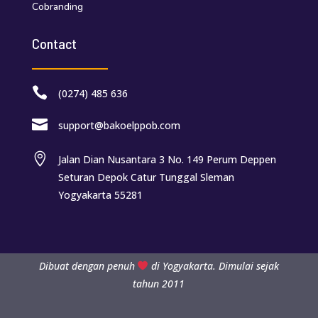
Cobranding
Contact

(0274) 485 636

support@bakoelppob.com

Jalan Dian Nusantara 3 No. 149 Perum Deppen
Seturan Depok Catur Tunggal Sleman
Yogyakarta 55281
Dibuat dengan penuh
di Yogyakarta. Dimulai sejak
tahun 2011