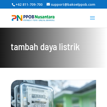
+62 811-709-700
support@bakoelppob.com
tambah daya listrik