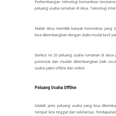
Perkembangan teknologi komunikasi terutama 
peluang usaha rumahan di desa. Teknologi inter
Malah desa memiliki banyak komoditas yang tid
bisa dikembangkan dengan skala modal kecil 
Berikut ini 20 peluang usaha rumahan di desa
potensial dan mudah dikembangkan baik secar
usaha yakni offline dan online:
Peluang Usaha Offline
Adalah jenis peluang usaha yang bisa dikemb
tempat kita tinggal dan sekitarnya. Pendapata