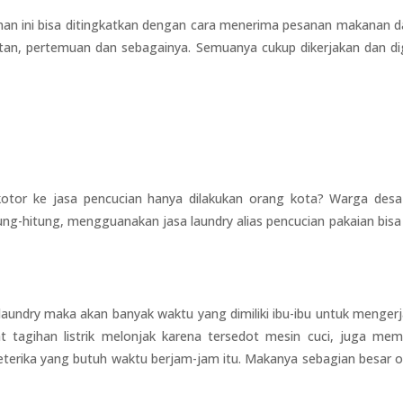
nan ini bisa ditingkatkan dengan cara menerima pesanan makanan 
atan, pertemuan dan sebagainya. Semuanya cukup dikerjakan dan di
otor ke jasa pencucian hanya dilakukan orang kota? Warga des
tung-hitung, mengguanakan jasa laundry alias pencucian pakaian bisa
aundry maka akan banyak waktu yang dimiliki ibu-ibu untuk menger
at tagihan listrik melonjak karena tersedot mesin cuci, juga me
eterika yang butuh waktu berjam-jam itu. Makanya sebagian besar 