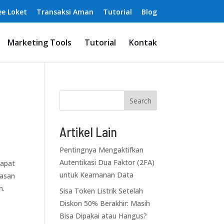
ee Loket
Transaksi Aman
Tutorial
Blog
Marketing Tools
Tutorial
Kontak
Search
Artikel Lain
Pentingnya Mengaktifkan
Autentikasi Dua Faktor (2FA)
dapat
untuk Keamanan Data
tasan
n.
Sisa Token Listrik Setelah
Diskon 50% Berakhir: Masih
Bisa Dipakai atau Hangus?