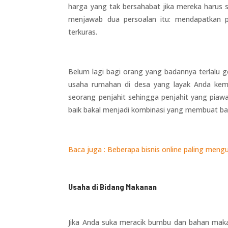
harga yang tak bersahabat jika mereka harus s
menjawab dua persoalan itu: mendapatkan p
terkuras.
Belum lagi bagi orang yang badannya terlalu 
usaha rumahan di desa yang layak Anda kemb
seorang penjahit sehingga penjahit yang pia
baik bakal menjadi kombinasi yang membuat ba
Baca juga : Beberapa bisnis online paling men
Usaha di Bidang Makanan
Jika Anda suka meracik bumbu dan bahan mak