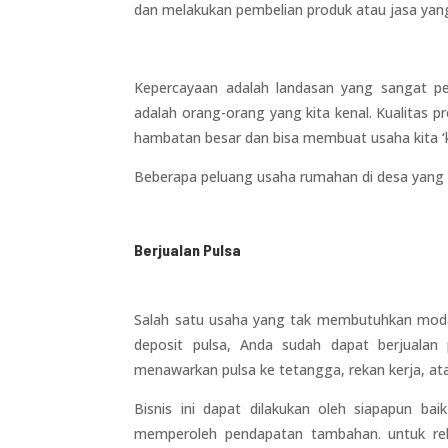
dan melakukan pembelian produk atau jasa yang
Kepercayaan adalah landasan yang sangat pe
adalah orang-orang yang kita kenal. Kualitas 
hambatan besar dan bisa membuat usaha kita ‘ku
Beberapa peluang usaha rumahan di desa yang 
Berjualan Pulsa
Salah satu usaha yang tak membutuhkan modal
deposit pulsa, Anda sudah dapat berjualan
menawarkan pulsa ke tetangga, rekan kerja, ata
Bisnis ini dapat dilakukan oleh siapapun b
memperoleh pendapatan tambahan. untuk rek