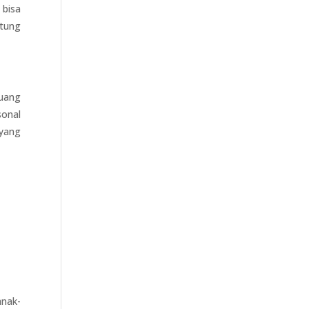
 bisa
tung
luang
sonal
 yang
anak-