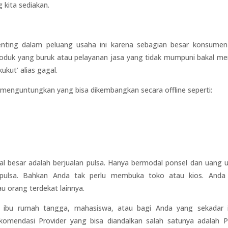
 kita sediakan.
nting dalam peluang usaha ini karena sebagian besar konsumen
produk yang buruk atau pelayanan jasa yang tidak mumpuni bakal me
kut’ alias gagal.
menguntungkan yang bisa dikembangkan secara offline seperti:
 besar adalah berjualan pulsa. Hanya bermodal ponsel dan uang 
 pulsa. Bahkan Anda tak perlu membuka toko atau kios. Anda 
u orang terdekat lainnya.
aik ibu rumah tangga, mahasiswa, atau bagi Anda yang sekadar 
omendasi Provider yang bisa diandalkan salah satunya adalah 