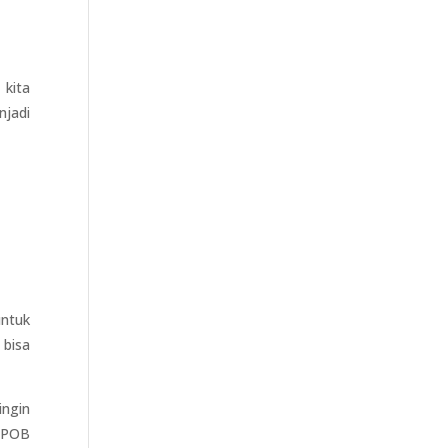
 kita
njadi
untuk
bisa
ingin
PPOB