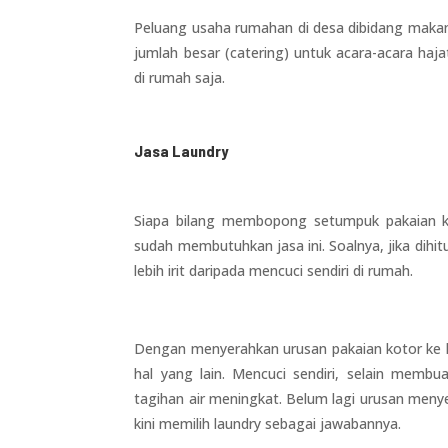
Peluang usaha rumahan di desa dibidang maka
jumlah besar (catering) untuk acara-acara haj
di rumah saja.
Jasa Laundry
Siapa bilang membopong setumpuk pakaian k
sudah membutuhkan jasa ini. Soalnya, jika dihi
lebih irit daripada mencuci sendiri di rumah.
Dengan menyerahkan urusan pakaian kotor ke l
hal yang lain. Mencuci sendiri, selain membu
tagihan air meningkat. Belum lagi urusan meny
kini memilih laundry sebagai jawabannya.