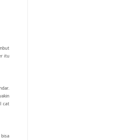
ambut
r itu
ndar.
yakin
l cat
 bisa