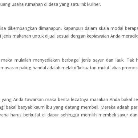
uang usaha rumahan di desa yang satu ini: kuliner.
 bisa dikembangkan dimanapun, kapanpun dalam skala modal berap
i jenis makanan untuk dijual sesuai dengan kepiawaian Anda meracik
maka mulailah menyediakan berbagai jenis sayur dan lauk. Tak 
emasaran paling handal adalah melalui ‘kekuatan mulut’ alias promosi
a yang Anda tawarkan maka berita lezatnya masakan Anda bakal s
pagi bakal banyak kaum ibu yang datang membeli. Mereka adaah par
ena harus berkutat di dapur sehingga memilih membeli sayur dan