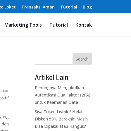
ee Loket
Transaksi Aman
Tutorial
Blog
Marketing Tools
Tutorial
Kontak
Search
Artikel Lain
Pentingnya Mengaktifkan
unior
Autentikasi Dua Faktor (2FA)
sitif
untuk Keamanan Data
Sisa Token Listrik Setelah
 yang
Diskon 50% Berakhir: Masih
i dan
Bisa Dipakai atau Hangus?