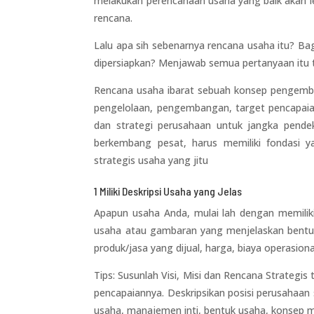
melakukan perencanaan usaha yang baik akan le
rencana.
Lalu apa sih sebenarnya rencana usaha itu? B
dipersiapkan? Menjawab semua pertanyaan itu t
Rencana usaha ibarat sebuah konsep pengemban
pengelolaan, pengembangan, target pencapaia
dan strategi perusahaan untuk jangka pend
berkembang pesat, harus memiliki fondasi 
strategis usaha yang jitu
1 Miliki Deskripsi Usaha yang Jelas
Apapun usaha Anda, mulai lah dengan memiliki
usaha atau gambaran yang menjelaskan bentuk 
produk/jasa yang dijual, harga, biaya operasion
Tips: Susunlah Visi, Misi dan Rencana Strategis
pencapaiannya. Deskripsikan posisi perusahaan 
usaha, manajemen inti, bentuk usaha, konsep 