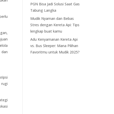
kukan
PGN Bisa Jadi Solusi Saat Gas
Tabung Langka
perlu
Mudik Nyaman dan Bebas
Stres dengan Kereta Api: Tips
lengkap buat kamu
ngan,
ujuan
Adu Kenyamanan Kereta Api
lola
vs. Bus Sleeper: Mana Pilihan
 dan
Favoritmu untuk Mudik 2025?
ripsi
 rugi
ategi
okasi