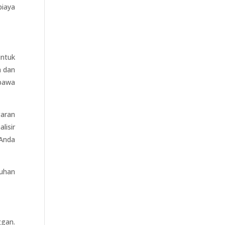
biaya
untuk
a dan
mbawa
garan
lisir
 Anda
tuhan
ggan.