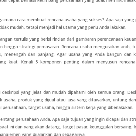
bih cepat berhasil ketimbang perusahaan yang tidak memiliki/mela
agaimana cara membuat rencana usaha yang sukses? Apa saja yang 
idak mudah, tetapi menjadi hal utama yang perlu Anda lakukan.
gan tertulis yang berisi rincian dari gambaran perencanaan keua
n hingga strategi pemasaran. Rencana usaha menguraikan arah, t
ek, menengah dan panjang. Agar usaha yang Anda bangun dan ke
yang kuat. Kenali 5 komponen penting dalam menyusun rencana
 deskripsi yang jelas dan mudah dipahami oleh semua orang. Desk
usaha, produk yang dijual atau jasa yang ditawarkan, untung dan
al perusahaan, target usaha, hingga sistem kerja yang diberlakukan.
 tentang perusahaan Anda. Apa saja tujuan yang ingin dicapai dan str
saat ini dan yang akan datang, target pasar, keunggulan bersaing, l
manajemen yang dijalankan dan sebagainya.