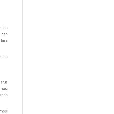
usaha
n dan
 bisa
usaha
harus
omosi
 Anda
omosi