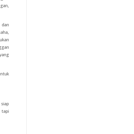
ggan,
m dan
saha,
kukan
nggan
 yang
untuk
 siap
 tapi