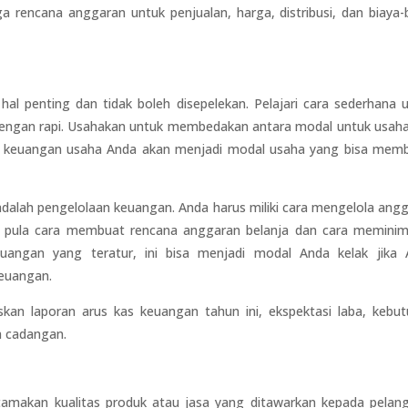
a rencana anggaran untuk penjualan, harga, distribusi, dan biaya-
 penting dan tidak boleh disepelekan. Pelajari cara sederhana 
ngan rapi. Usahakan untuk membedakan antara modal untuk usah
ola keuangan usaha Anda akan menjadi modal usaha yang bisa me
alah pengelolaan keuangan. Anda harus miliki cara mengelola ang
ari pula cara membuat rencana anggaran belanja dan cara meminima
keuangan yang teratur, ini bisa menjadi modal Anda kelak jika
euangan.
skan laporan arus kas keuangan tahun ini, ekspektasi laba, kebu
a cadangan.
amakan kualitas produk atau jasa yang ditawarkan kepada pelan