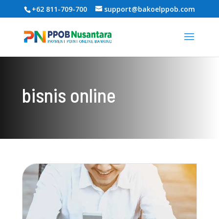
+62 811-709-700
support@bakoelppob.com
bisnis online